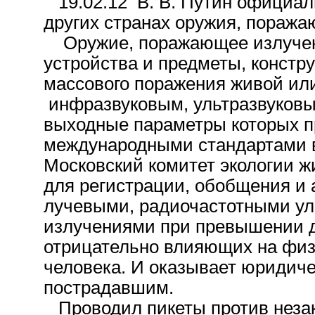
19.02.12 В. В. Путин официал
других странах оружия, поража
Оружие, поражающее излучени
устройства и предметы, констр
массового поражения живой ил
инфразвуковым, ультразвуковы
выходные параметры которых 
международными стандартами в
Московский комитет экологи
для регистрации, обобщения и 
лучевыми, радиочастотными ул
излучениями при превышении д
отрицательно влияющих на физ
человека. И оказывает юридич
пострадавшим.
Проводил пикеты против незак