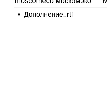
moscomeco москомэко M
Дополнение..rtf